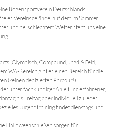
reine Bogensportverein Deutschlands.
refreies Vereinsgelände, auf dem im Sommer
er und bei schlechtem Wetter steht uns eine
ung.
ports (Olympisch, Compound, Jagd & Feld,
em WA-Bereich gibt es einen Bereich für die
n (keinen dedizierten Parcour!).
er unter fachkundiger Anleitung erfahrener,
ontag bis Freitag oder individuell zu jeder
pezielles Jugendtraining findet dienstags und
ne Halloweenschießen sorgen für