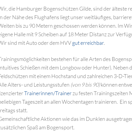
Wir, die Hamburger Bogenschützen Gilde, sind der älteste 
In der Nähe des Flughafens liegt unser weitläufiges, barrie
Weiten bis zu 90 Metern geschossen werden können. Im Wint
eigene Halle mit 9 Scheiben auf 18 Meter Distanz zur Verfüg
Wir sind mit Auto oder dem HVV
gut erreichbar
.
Trainingsmöglichkeiten bestehen für alle Arten des Bogens
Intuitives Schießen mit dem Longbow oder Hunter). Neben d
Feldschützen mit einem Hochstand und zahlreichen 3-D-Tiere
Alle Alters- und Leistungsstufen
(von 9 bis 90)
können entwed
lizenzierter
Trainerinnen/Trainer
zu festen Trainingszeiten M
beliebigen Tageszeit an allen Wochentagen trainieren. Ein s
freitags statt.
Gemeinschaftliche Aktionen wie das im Dunklen ausgetrage
zusätzlichen Spaß am Bogensport.