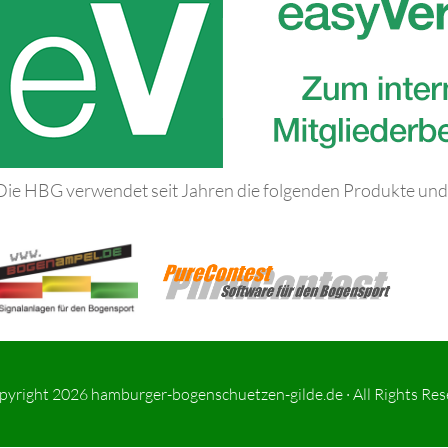
Die HBG verwendet seit Jahren die folgenden Produkte und 
pyright 2026
hamburger-bogenschuetzen-gilde.de
· All Rights Re