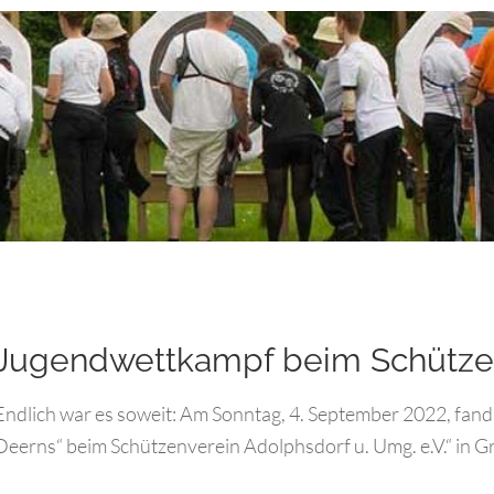
Jugendwettkampf beim Schütze
Endlich war es soweit: Am Sonntag, 4. September 2022, fand
Deerns“ beim Schützenverein Adolphsdorf u. Umg. e.V.“ in Gr