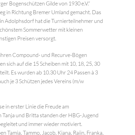
er Bogenschützen Gilde von 1930 e.V.“
 Weg in Richtung Bremer Umland gemacht. Das
n Adolphsdorf hat die Turnierteilnehmer und
 schönstem Sommerwetter mit kleinen
nstigen Preisen versorgt.
it ihren Compound- und Recurve-Bögen
sich auf die 15 Scheiben mit 10, 18, 25, 30
eilt. Es wurden ab 10.30 Uhr 24 Passen à 3
auch je 3 Schützen jedes Vereins (m/w
e in erster Linie die Freude am
 Tanja und Britta standen der HBG-Jugend
begleitet und immer wieder motiviert.
n Tamia, Tammo, Jacob, Kiana, Raiin, Franka,