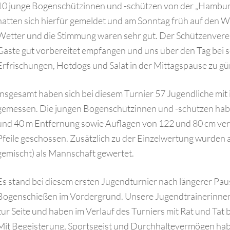
10 junge Bogenschützinnen und -schützen von der „Hamburg
hatten sich hierfür gemeldet und am Sonntag früh auf den
Wetter und die Stimmung waren sehr gut. Der Schützenverei
Gäste gut vorbereitet empfangen und uns über den Tag bei
Erfrischungen, Hotdogs und Salat in der Mittagspause zu gü
Insgesamt haben sich bei diesem Turnier 57 Jugendliche m
gemessen. Die jungen Bogenschützinnen und -schützen haben 
und 40 m Entfernung sowie Auflagen von 122 und 80 cm vert
Pfeile geschossen. Zusätzlich zu der Einzelwertung wurden 
gemischt) als Mannschaft gewertet.
Es stand bei diesem ersten Jugendturnier nach längerer Paus
Bogenschießen im Vordergrund. Unsere Jugendtrainerinnen
zur Seite und haben im Verlauf des Turniers mit Rat und Tat 
Mit Begeisterung, Sportsgeist und Durchhaltevermögen habe