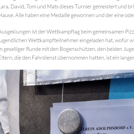
Lara, David, Tom und Mats dieses Turnier gemeistert und br
Hause. Alle haben eine Medaille gewonnen und der eine ode
Ausgeklungen ist der Wettkampftag beim gemeinsamen Pizz
jugendlichen Wettkampfteilnehmer eingeladen hat, wofür wi
In geselliger Runde mit den Bogenschützen, den beiden Juge
Eltern, die den Fahrdienst übernommen hatten, ist ein lang