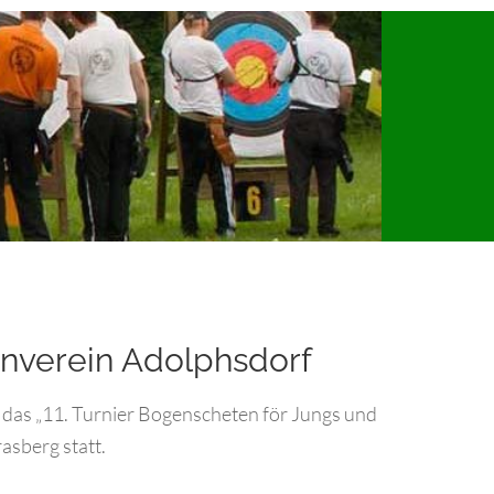
nverein Adolphsdorf
 das „11. Turnier Bogenscheten för Jungs und
asberg statt.